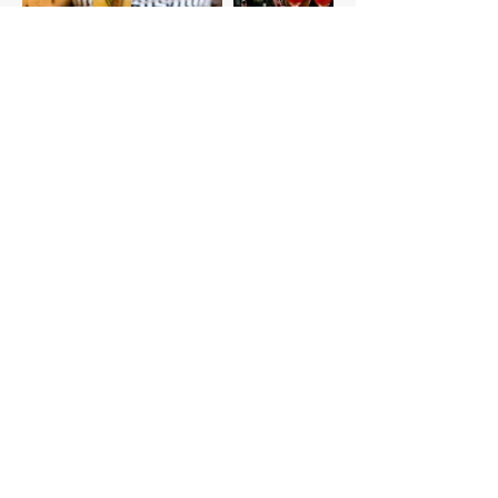
Love@Sheyne.co.il
052-
8407500
מתנות לחגים
גביעים ממותגים
מעמדי שולחן מעוצבים
מיתוג לשולחנות
עיצוב אירוע
מתנות ממותגות למשרד
ערכת מתנה לאב הטרי
ערכות מתנה לחגים
מוצרי קידום מכירות
מתנה ללקוחות
מתנה ליום האישה
ערכות ממותגות
בוחשנים ממותגים
מתנות לסביבת עבודה
מתנות לעובדים
מתנות לכנסים
פיתרונות לעסקים
הזמנות מעוצבות
מתנות לאירוע חברה
מתנה לראש שנה
sweg לעסקים
sweg למשרד
מתנות ממותגות
מתנות לילדי עובדים
גביעי זוכים מעוצבים
תחתיות ממותגות
מוצרים ממותגים
שלטים לגלדרייה
שלטים לגלידה
מתנה לעובד חדש