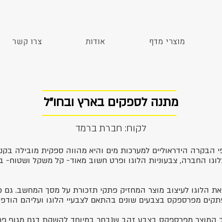
מוצרי מדף
אודות
צרו קשר
מתנה לספקים בארץ ובחו״ל
לקוח: חברת ברמד
 הבקרה הידראוליים למערכות מים והיא מהווה ספקית מובילה בקנה
וגו החברה, צבעוניות הלוגו ופרט חשוב מאוד- קל משקל ושטוח- ב
 את הלוגו לעיצוב מוצר המחזיק פתקי תזכורת על מסך המחשב. גם 
פתקים מפרספקס בצבעים שונים בהתאם לצבעיי הלוגו ועליהם הודפס
ב המוצר מפרספקס בצבע זהב שנבחר במיוחד להשקת דגם מגוף פרמי