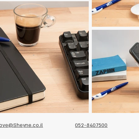
ove@Sheyne.co.il
052-8407500