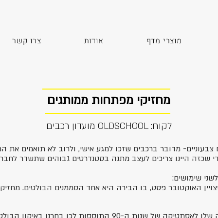
מוצרי מדף
אודות
צרו קשר
מחזיקי מפתחות ממותגים
לקוח: OLDSCHOOL מועדון רכבים
 צבעוניים- מדובר ברכבים שזכו למגע אישי, ולרוב לא תואמים את ה
די שכזה היינו צריכים לעצב מתנה בסטנדרטים גבוהים שתשדר לחבר
שני שימושים:
ויין האוקטובר פסט, בו הבירה היא אחד הסממנים הבולטים. מחזיק
ה שלו
לאסתטיקה של שנות ה-90 התוססות לכן בחרנו באיקון הבולט של התקופה.