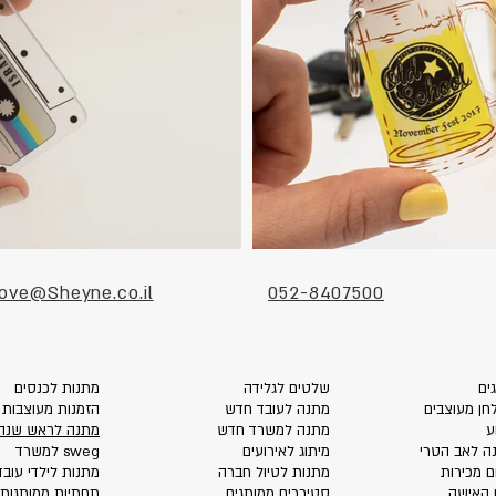
ove@Sheyne.co.il
052-8407500
ים
שלטים לגלידה
מתנות לכנסים
חן מעוצבים
מתנה לעובד חדש
הזמנות מעוצבות
ע
מתנה למשרד חדש
מתנה לראש שנה
ה לאב הטרי
מיתוג לאירועים
sweg למשרד
ם מכירות
מתנות לטיול חברה
מתנות לילדי עובד
 האישה
סטיררים ממותגים
תחתיות ממותגות